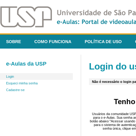
SOBRE
COMO FUNCIONA
POLÍTICA DE USO
e-Aulas da USP
Login do u
Login
Não é necessário o login pa
Esqueci minha senha
Cadastre-se
Tenho
Usuários da comunidade USP 
para o e-Aulas. Sua senha an
botão abaixo "Acessar usando 
para o sistema de autentica
senha única, clique em