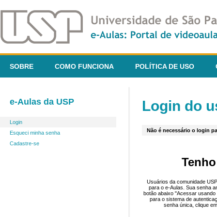
SOBRE
COMO FUNCIONA
POLÍTICA DE USO
e-Aulas da USP
Login do u
Login
Não é necessário o login pa
Esqueci minha senha
Cadastre-se
Tenho
Usuários da comunidade USP 
para o e-Aulas. Sua senha an
botão abaixo "Acessar usando 
para o sistema de autentica
senha única, clique em