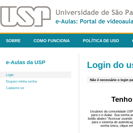
SOBRE
COMO FUNCIONA
POLÍTICA DE USO
e-Aulas da USP
Login do u
Login
Não é necessário o login pa
Esqueci minha senha
Cadastre-se
Tenho
Usuários da comunidade USP 
para o e-Aulas. Sua senha an
botão abaixo "Acessar usando 
para o sistema de autentica
senha única, clique em