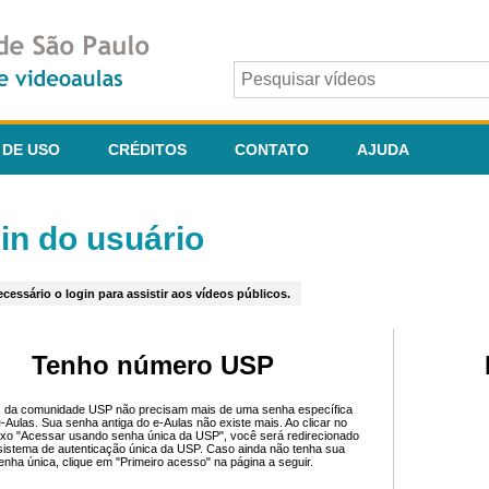
 DE USO
CRÉDITOS
CONTATO
AJUDA
in do usuário
cessário o login para assistir aos vídeos públicos.
Tenho número USP
 da comunidade USP não precisam mais de uma senha específica
e-Aulas. Sua senha antiga do e-Aulas não existe mais. Ao clicar no
ixo "Acessar usando senha única da USP", você será redirecionado
sistema de autenticação única da USP. Caso ainda não tenha sua
enha única, clique em "Primeiro acesso" na página a seguir.