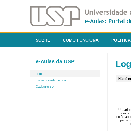
SOBRE
COMO FUNCIONA
POLÍTICA
e-Aulas da USP
Log
Login
Não é ne
Esqueci minha senha
Cadastre-se
Usuários
para o 
botão aba
para o 
s