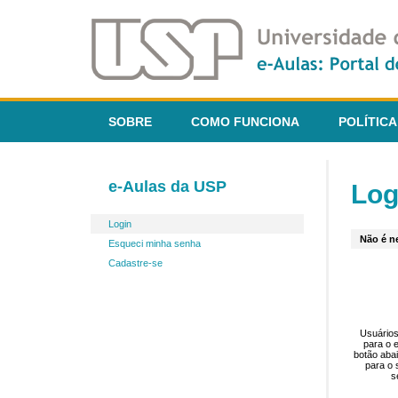
SOBRE
COMO FUNCIONA
POLÍTICA
e-Aulas da USP
Log
Login
Não é ne
Esqueci minha senha
Cadastre-se
Usuários
para o 
botão aba
para o 
s