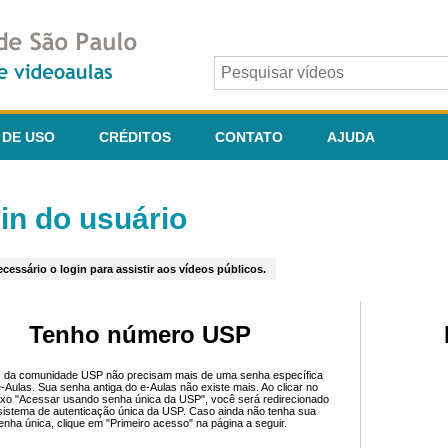
 DE USO
CRÉDITOS
CONTATO
AJUDA
in do usuário
cessário o login para assistir aos vídeos públicos.
Tenho número USP
 da comunidade USP não precisam mais de uma senha específica
e-Aulas. Sua senha antiga do e-Aulas não existe mais. Ao clicar no
ixo "Acessar usando senha única da USP", você será redirecionado
sistema de autenticação única da USP. Caso ainda não tenha sua
enha única, clique em "Primeiro acesso" na página a seguir.