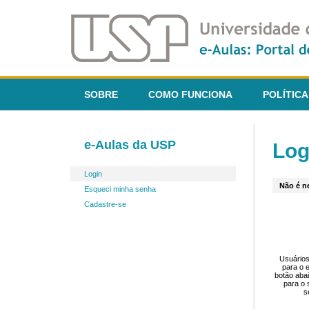
SOBRE
COMO FUNCIONA
POLÍTICA
e-Aulas da USP
Log
Login
Não é ne
Esqueci minha senha
Cadastre-se
Usuários
para o 
botão aba
para o 
s