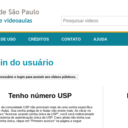
 DE USO
CRÉDITOS
CONTATO
AJUDA
in do usuário
cessário o login para assistir aos vídeos públicos.
Tenho número USP
 da comunidade USP não precisam mais de uma senha específica
e-Aulas. Sua senha antiga do e-Aulas não existe mais. Ao clicar no
ixo "Acessar usando senha única da USP", você será redirecionado
sistema de autenticação única da USP. Caso ainda não tenha sua
enha única, clique em "Primeiro acesso" na página a seguir.