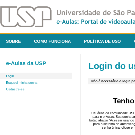
SOBRE
COMO FUNCIONA
POLÍTICA DE USO
e-Aulas da USP
Login do u
Login
Não é necessário o login pa
Esqueci minha senha
Cadastre-se
Tenho
Usuários da comunidade USP 
para o e-Aulas. Sua senha an
botão abaixo "Acessar usando 
para o sistema de autentica
senha única, clique em