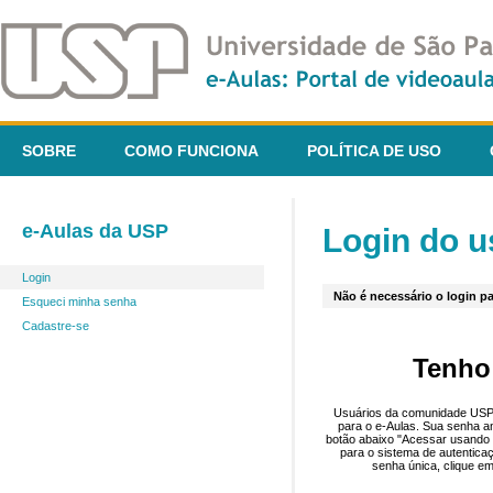
SOBRE
COMO FUNCIONA
POLÍTICA DE USO
e-Aulas da USP
Login do u
Login
Não é necessário o login pa
Esqueci minha senha
Cadastre-se
Tenho
Usuários da comunidade USP 
para o e-Aulas. Sua senha an
botão abaixo "Acessar usando 
para o sistema de autentica
senha única, clique em