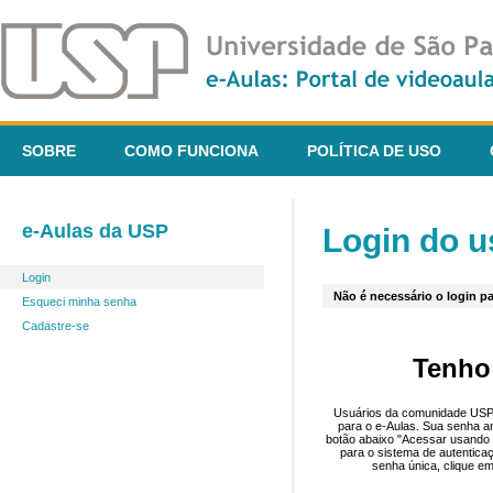
SOBRE
COMO FUNCIONA
POLÍTICA DE USO
e-Aulas da USP
Login do u
Login
Não é necessário o login pa
Esqueci minha senha
Cadastre-se
Tenho
Usuários da comunidade USP 
para o e-Aulas. Sua senha an
botão abaixo "Acessar usando 
para o sistema de autentica
senha única, clique em