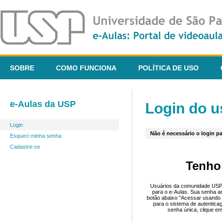
SOBRE
COMO FUNCIONA
POLÍTICA DE USO
e-Aulas da USP
Login do u
Login
Não é necessário o login pa
Esqueci minha senha
Cadastre-se
Tenho
Usuários da comunidade USP 
para o e-Aulas. Sua senha an
botão abaixo "Acessar usando 
para o sistema de autentica
senha única, clique em