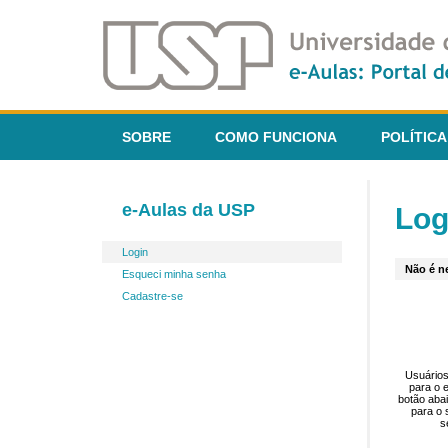
SOBRE
COMO FUNCIONA
POLÍTICA
e-Aulas da USP
Log
Login
Não é ne
Esqueci minha senha
Cadastre-se
Usuários
para o 
botão aba
para o 
s