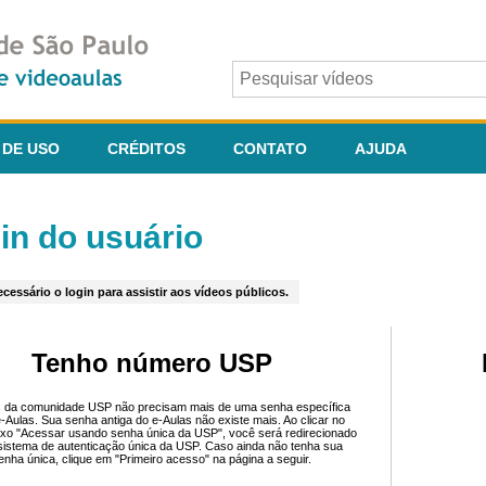
 DE USO
CRÉDITOS
CONTATO
AJUDA
in do usuário
cessário o login para assistir aos vídeos públicos.
Tenho número USP
 da comunidade USP não precisam mais de uma senha específica
e-Aulas. Sua senha antiga do e-Aulas não existe mais. Ao clicar no
ixo "Acessar usando senha única da USP", você será redirecionado
sistema de autenticação única da USP. Caso ainda não tenha sua
enha única, clique em "Primeiro acesso" na página a seguir.