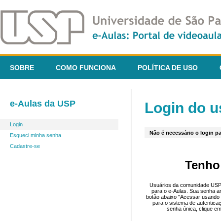
SOBRE
COMO FUNCIONA
POLÍTICA DE USO
e-Aulas da USP
Login do u
Login
Não é necessário o login pa
Esqueci minha senha
Cadastre-se
Tenho
Usuários da comunidade USP 
para o e-Aulas. Sua senha an
botão abaixo "Acessar usando 
para o sistema de autentica
senha única, clique em