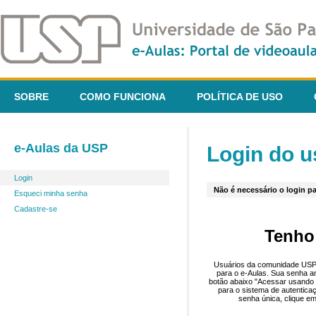
SOBRE
COMO FUNCIONA
POLÍTICA DE USO
e-Aulas da USP
Login do u
Login
Não é necessário o login pa
Esqueci minha senha
Cadastre-se
Tenho
Usuários da comunidade USP 
para o e-Aulas. Sua senha an
botão abaixo "Acessar usando 
para o sistema de autentica
senha única, clique em