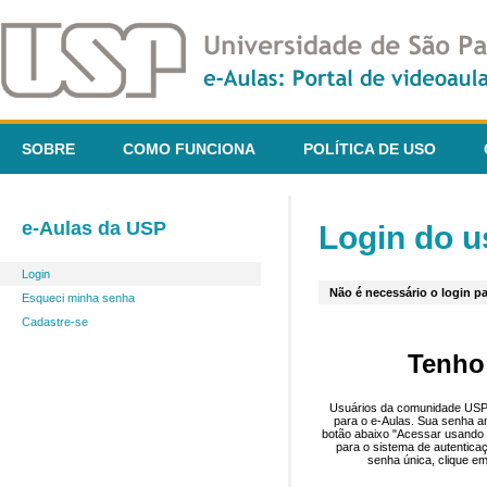
SOBRE
COMO FUNCIONA
POLÍTICA DE USO
e-Aulas da USP
Login do u
Login
Não é necessário o login pa
Esqueci minha senha
Cadastre-se
Tenho
Usuários da comunidade USP 
para o e-Aulas. Sua senha an
botão abaixo "Acessar usando 
para o sistema de autentica
senha única, clique em