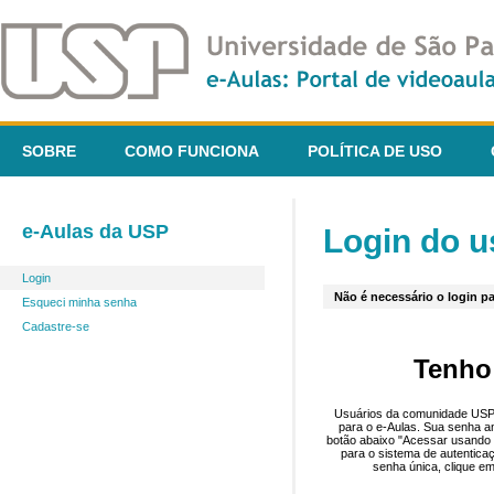
SOBRE
COMO FUNCIONA
POLÍTICA DE USO
e-Aulas da USP
Login do u
Login
Não é necessário o login pa
Esqueci minha senha
Cadastre-se
Tenho
Usuários da comunidade USP 
para o e-Aulas. Sua senha an
botão abaixo "Acessar usando 
para o sistema de autentica
senha única, clique em