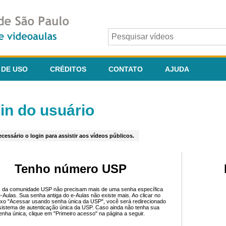
 DE USO
CRÉDITOS
CONTATO
AJUDA
in do usuário
cessário o login para assistir aos vídeos públicos.
Tenho número USP
 da comunidade USP não precisam mais de uma senha específica
e-Aulas. Sua senha antiga do e-Aulas não existe mais. Ao clicar no
ixo "Acessar usando senha única da USP", você será redirecionado
sistema de autenticação única da USP. Caso ainda não tenha sua
enha única, clique em "Primeiro acesso" na página a seguir.