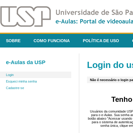
SOBRE
COMO FUNCIONA
POLÍTICA DE USO
e-Aulas da USP
Login do u
Login
Não é necessário o login pa
Esqueci minha senha
Cadastre-se
Tenho
Usuários da comunidade USP 
para o e-Aulas. Sua senha an
botão abaixo "Acessar usando 
para o sistema de autentica
senha única, clique em