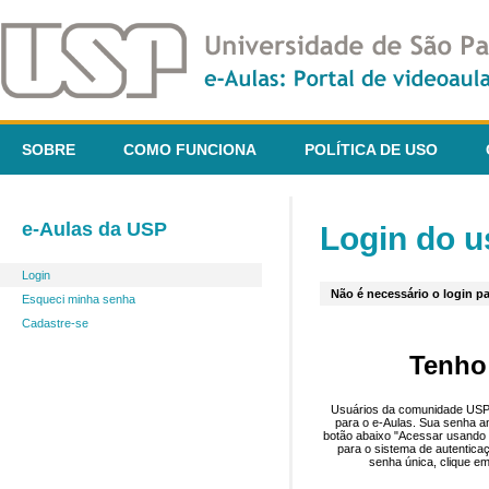
SOBRE
COMO FUNCIONA
POLÍTICA DE USO
e-Aulas da USP
Login do u
Login
Não é necessário o login pa
Esqueci minha senha
Cadastre-se
Tenho
Usuários da comunidade USP 
para o e-Aulas. Sua senha an
botão abaixo "Acessar usando 
para o sistema de autentica
senha única, clique em