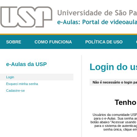
SOBRE
COMO FUNCIONA
POLÍTICA DE USO
e-Aulas da USP
Login do u
Login
Não é necessário o login pa
Esqueci minha senha
Cadastre-se
Tenho
Usuários da comunidade USP 
para o e-Aulas. Sua senha an
botão abaixo "Acessar usando 
para o sistema de autentica
senha única, clique em