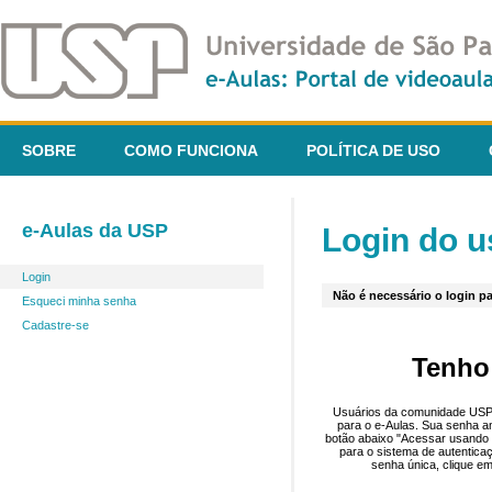
SOBRE
COMO FUNCIONA
POLÍTICA DE USO
e-Aulas da USP
Login do u
Login
Não é necessário o login pa
Esqueci minha senha
Cadastre-se
Tenho
Usuários da comunidade USP 
para o e-Aulas. Sua senha an
botão abaixo "Acessar usando 
para o sistema de autentica
senha única, clique em