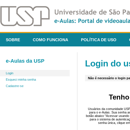
SOBRE
COMO FUNCIONA
POLÍTICA DE USO
e-Aulas da USP
Login do u
Login
Não é necessário o login pa
Esqueci minha senha
Cadastre-se
Tenho
Usuários da comunidade USP 
para o e-Aulas. Sua senha an
botão abaixo "Acessar usando 
para o sistema de autentica
senha única, clique em