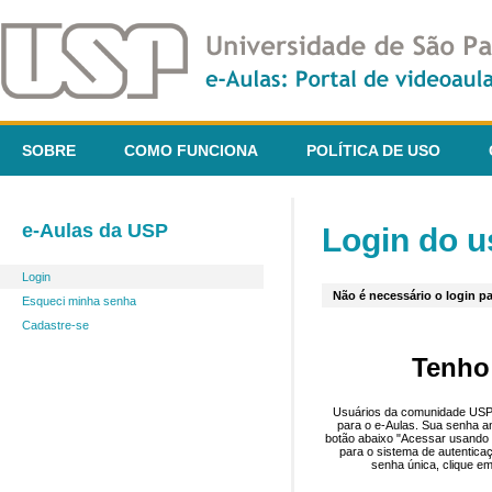
SOBRE
COMO FUNCIONA
POLÍTICA DE USO
e-Aulas da USP
Login do u
Login
Não é necessário o login pa
Esqueci minha senha
Cadastre-se
Tenho
Usuários da comunidade USP 
para o e-Aulas. Sua senha an
botão abaixo "Acessar usando 
para o sistema de autentica
senha única, clique em