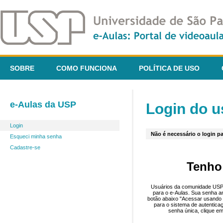
SOBRE
COMO FUNCIONA
POLÍTICA DE USO
e-Aulas da USP
Login do u
Login
Não é necessário o login pa
Esqueci minha senha
Cadastre-se
Tenho
Usuários da comunidade USP 
para o e-Aulas. Sua senha an
botão abaixo "Acessar usando 
para o sistema de autentica
senha única, clique em