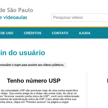
 DE USO
CRÉDITOS
CONTATO
AJUDA
in do usuário
cessário o login para assistir aos vídeos públicos.
Tenho número USP
 da comunidade USP não precisam mais de uma senha específica
e-Aulas. Sua senha antiga do e-Aulas não existe mais. Ao clicar no
ixo "Acessar usando senha única da USP", você será redirecionado
sistema de autenticação única da USP. Caso ainda não tenha sua
enha única, clique em "Primeiro acesso" na página a seguir.