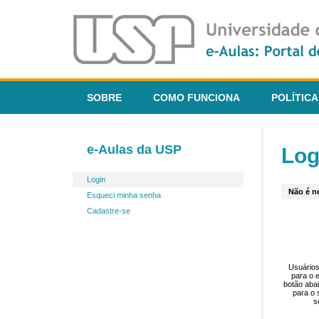
SOBRE
COMO FUNCIONA
POLÍTICA
e-Aulas da USP
Log
Login
Não é ne
Esqueci minha senha
Cadastre-se
Usuários
para o 
botão aba
para o 
s