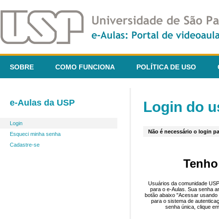
SOBRE
COMO FUNCIONA
POLÍTICA DE USO
e-Aulas da USP
Login do u
Login
Não é necessário o login pa
Esqueci minha senha
Cadastre-se
Tenho
Usuários da comunidade USP 
para o e-Aulas. Sua senha an
botão abaixo "Acessar usando 
para o sistema de autentica
senha única, clique em