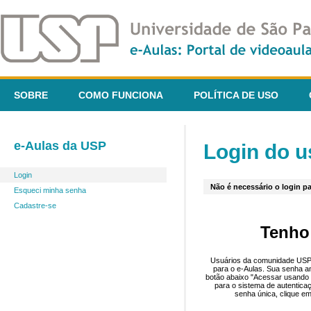
SOBRE
COMO FUNCIONA
POLÍTICA DE USO
e-Aulas da USP
Login do u
Login
Não é necessário o login pa
Esqueci minha senha
Cadastre-se
Tenho
Usuários da comunidade USP 
para o e-Aulas. Sua senha an
botão abaixo "Acessar usando 
para o sistema de autentica
senha única, clique em