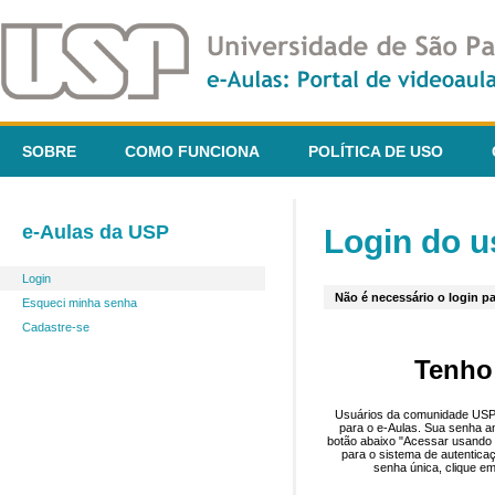
SOBRE
COMO FUNCIONA
POLÍTICA DE USO
e-Aulas da USP
Login do u
Login
Não é necessário o login pa
Esqueci minha senha
Cadastre-se
Tenho
Usuários da comunidade USP 
para o e-Aulas. Sua senha an
botão abaixo "Acessar usando 
para o sistema de autentica
senha única, clique em