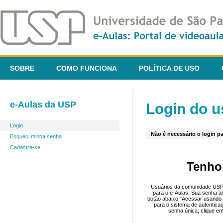
SOBRE
COMO FUNCIONA
POLÍTICA DE USO
e-Aulas da USP
Login do u
Login
Não é necessário o login pa
Esqueci minha senha
Cadastre-se
Tenho
Usuários da comunidade USP 
para o e-Aulas. Sua senha an
botão abaixo "Acessar usando 
para o sistema de autentica
senha única, clique em