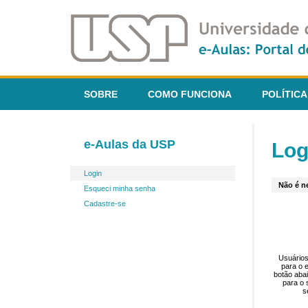
SOBRE
COMO FUNCIONA
POLÍTICA
e-Aulas da USP
Log
Login
Não é ne
Esqueci minha senha
Cadastre-se
Usuários
para o 
botão aba
para o 
s