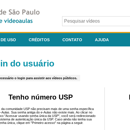
 DE USO
CRÉDITOS
CONTATO
AJUDA
in do usuário
cessário o login para assistir aos vídeos públicos.
Tenho número USP
 da comunidade USP não precisam mais de uma senha específica
e-Aulas. Sua senha antiga do e-Aulas não existe mais. Ao clicar no
ixo "Acessar usando senha única da USP", você será redirecionado
sistema de autenticação única da USP. Caso ainda não tenha sua
enha única, clique em "Primeiro acesso" na página a seguir.