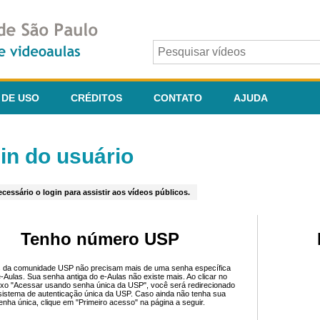
 DE USO
CRÉDITOS
CONTATO
AJUDA
in do usuário
cessário o login para assistir aos vídeos públicos.
Tenho número USP
 da comunidade USP não precisam mais de uma senha específica
e-Aulas. Sua senha antiga do e-Aulas não existe mais. Ao clicar no
ixo "Acessar usando senha única da USP", você será redirecionado
sistema de autenticação única da USP. Caso ainda não tenha sua
enha única, clique em "Primeiro acesso" na página a seguir.