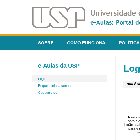
SOBRE
COMO FUNCIONA
POLÍTICA
e-Aulas da USP
Log
Login
Não é ne
Esqueci minha senha
Cadastre-se
Usuários
para o 
botão aba
para o 
s