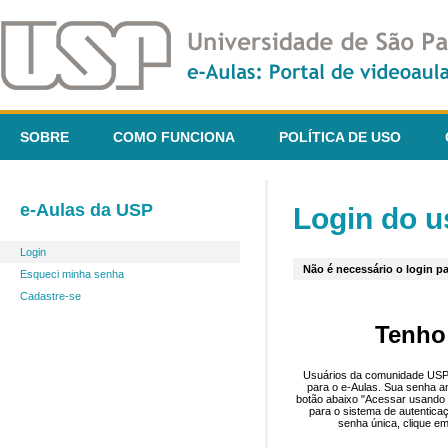
SOBRE
COMO FUNCIONA
POLÍTICA DE USO
e-Aulas da USP
Login do u
Login
Não é necessário o login pa
Esqueci minha senha
Cadastre-se
Tenho
Usuários da comunidade USP 
para o e-Aulas. Sua senha an
botão abaixo "Acessar usando 
para o sistema de autentica
senha única, clique em