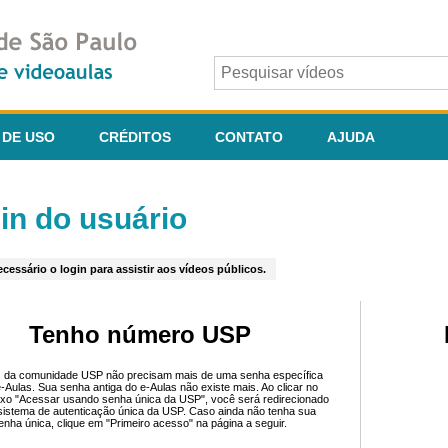
 DE USO
CRÉDITOS
CONTATO
AJUDA
in do usuário
cessário o login para assistir aos vídeos públicos.
Tenho número USP
 da comunidade USP não precisam mais de uma senha específica
e-Aulas. Sua senha antiga do e-Aulas não existe mais. Ao clicar no
ixo "Acessar usando senha única da USP", você será redirecionado
sistema de autenticação única da USP. Caso ainda não tenha sua
enha única, clique em "Primeiro acesso" na página a seguir.