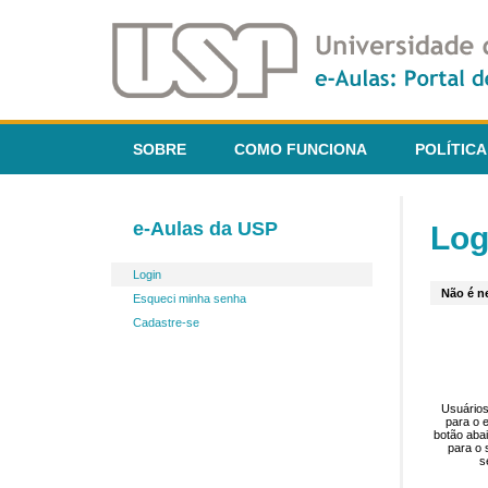
SOBRE
COMO FUNCIONA
POLÍTICA
e-Aulas da USP
Log
Login
Não é ne
Esqueci minha senha
Cadastre-se
Usuários
para o 
botão aba
para o 
s