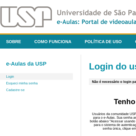
SOBRE
COMO FUNCIONA
POLÍTICA DE USO
e-Aulas da USP
Login do u
Login
Não é necessário o login pa
Esqueci minha senha
Cadastre-se
Tenho
Usuários da comunidade USP 
para o e-Aulas. Sua senha an
botão abaixo "Acessar usando 
para o sistema de autentica
senha única, clique em