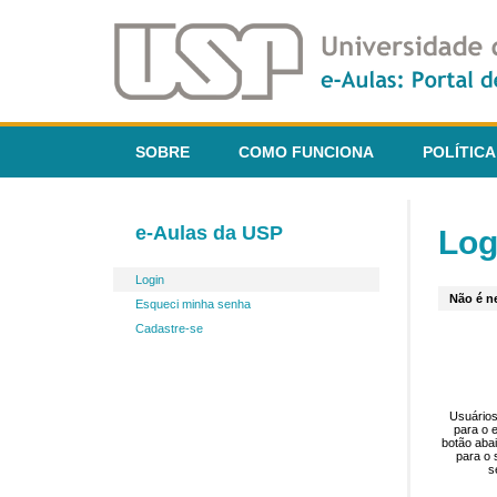
SOBRE
COMO FUNCIONA
POLÍTICA
e-Aulas da USP
Log
Login
Não é ne
Esqueci minha senha
Cadastre-se
Usuários
para o 
botão aba
para o 
s