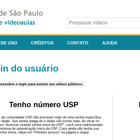
 DE USO
CRÉDITOS
CONTATO
AJUDA
in do usuário
cessário o login para assistir aos vídeos públicos.
Tenho número USP
 da comunidade USP não precisam mais de uma senha específica
e-Aulas. Sua senha antiga do e-Aulas não existe mais. Ao clicar no
ixo "Acessar usando senha única da USP", você será redirecionado
sistema de autenticação única da USP. Caso ainda não tenha sua
enha única, clique em "Primeiro acesso" na página a seguir.