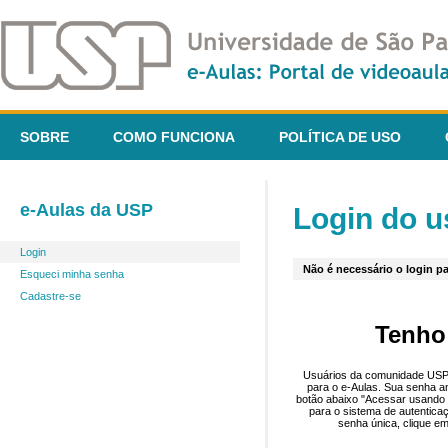
SOBRE
COMO FUNCIONA
POLÍTICA DE USO
e-Aulas da USP
Login do u
Login
Não é necessário o login pa
Esqueci minha senha
Cadastre-se
Tenho
Usuários da comunidade USP 
para o e-Aulas. Sua senha an
botão abaixo "Acessar usando 
para o sistema de autentica
senha única, clique em