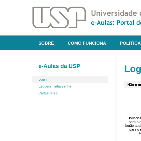
SOBRE
COMO FUNCIONA
POLÍTICA
e-Aulas da USP
Log
Login
Não é ne
Esqueci minha senha
Cadastre-se
Usuários
para o 
botão aba
para o 
s