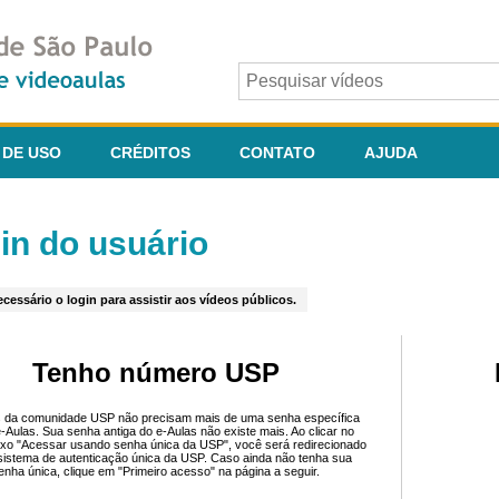
 DE USO
CRÉDITOS
CONTATO
AJUDA
in do usuário
cessário o login para assistir aos vídeos públicos.
Tenho número USP
 da comunidade USP não precisam mais de uma senha específica
e-Aulas. Sua senha antiga do e-Aulas não existe mais. Ao clicar no
ixo "Acessar usando senha única da USP", você será redirecionado
sistema de autenticação única da USP. Caso ainda não tenha sua
enha única, clique em "Primeiro acesso" na página a seguir.