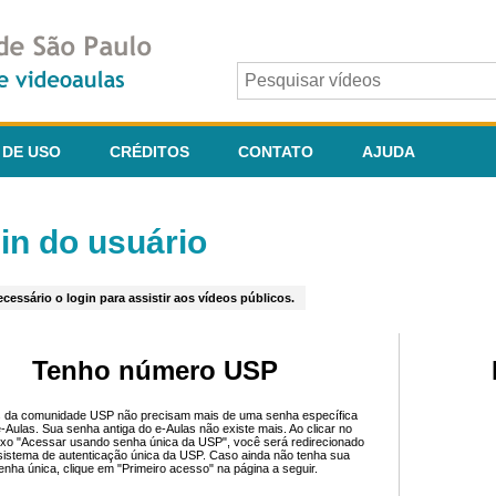
 DE USO
CRÉDITOS
CONTATO
AJUDA
in do usuário
cessário o login para assistir aos vídeos públicos.
Tenho número USP
 da comunidade USP não precisam mais de uma senha específica
e-Aulas. Sua senha antiga do e-Aulas não existe mais. Ao clicar no
ixo "Acessar usando senha única da USP", você será redirecionado
sistema de autenticação única da USP. Caso ainda não tenha sua
enha única, clique em "Primeiro acesso" na página a seguir.