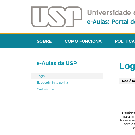
SOBRE
COMO FUNCIONA
POLÍTICA
e-Aulas da USP
Log
Login
Não é ne
Esqueci minha senha
Cadastre-se
Usuários
para o 
botão aba
para o 
s