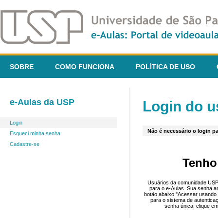
SOBRE
COMO FUNCIONA
POLÍTICA DE USO
e-Aulas da USP
Login do u
Login
Não é necessário o login pa
Esqueci minha senha
Cadastre-se
Tenho
Usuários da comunidade USP 
para o e-Aulas. Sua senha an
botão abaixo "Acessar usando 
para o sistema de autentica
senha única, clique em