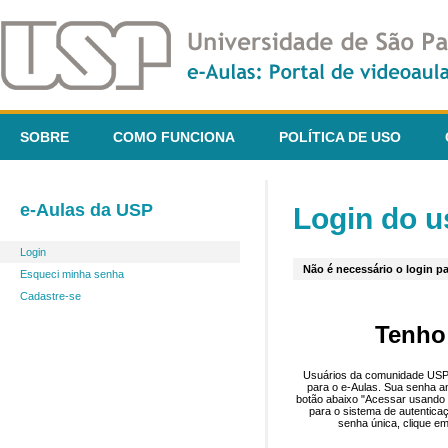
SOBRE
COMO FUNCIONA
POLÍTICA DE USO
e-Aulas da USP
Login do u
Login
Não é necessário o login pa
Esqueci minha senha
Cadastre-se
Tenho
Usuários da comunidade USP 
para o e-Aulas. Sua senha an
botão abaixo "Acessar usando 
para o sistema de autentica
senha única, clique em