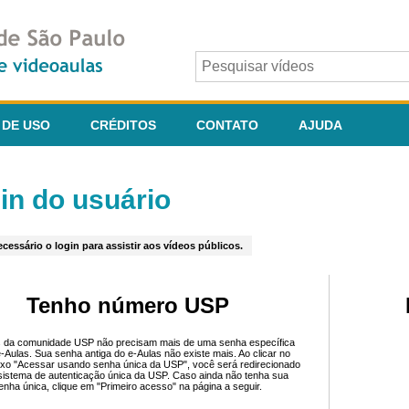
 DE USO
CRÉDITOS
CONTATO
AJUDA
in do usuário
cessário o login para assistir aos vídeos públicos.
Tenho número USP
 da comunidade USP não precisam mais de uma senha específica
e-Aulas. Sua senha antiga do e-Aulas não existe mais. Ao clicar no
ixo "Acessar usando senha única da USP", você será redirecionado
sistema de autenticação única da USP. Caso ainda não tenha sua
enha única, clique em "Primeiro acesso" na página a seguir.