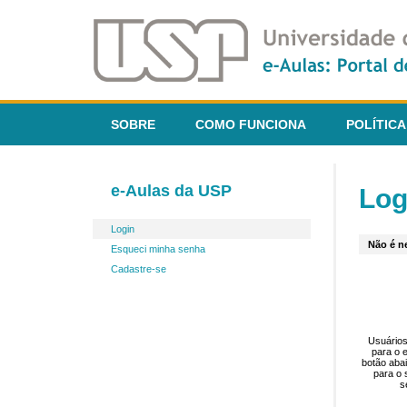
SOBRE
COMO FUNCIONA
POLÍTICA
e-Aulas da USP
Log
Login
Não é ne
Esqueci minha senha
Cadastre-se
Usuários
para o 
botão aba
para o 
s