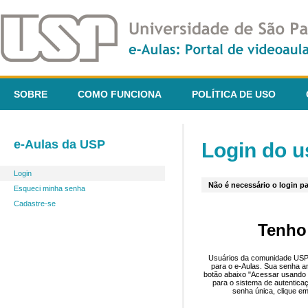
SOBRE
COMO FUNCIONA
POLÍTICA DE USO
e-Aulas da USP
Login do u
Login
Não é necessário o login pa
Esqueci minha senha
Cadastre-se
Tenho
Usuários da comunidade USP 
para o e-Aulas. Sua senha an
botão abaixo "Acessar usando 
para o sistema de autentica
senha única, clique em