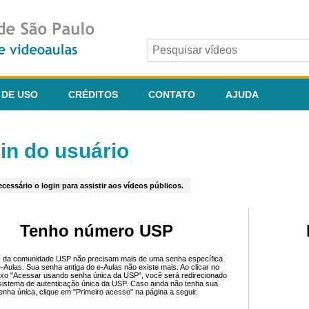
 DE USO
CRÉDITOS
CONTATO
AJUDA
in do usuário
cessário o login para assistir aos vídeos públicos.
Tenho número USP
 da comunidade USP não precisam mais de uma senha específica
e-Aulas. Sua senha antiga do e-Aulas não existe mais. Ao clicar no
ixo "Acessar usando senha única da USP", você será redirecionado
sistema de autenticação única da USP. Caso ainda não tenha sua
enha única, clique em "Primeiro acesso" na página a seguir.