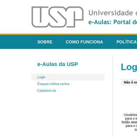
SOBRE
COMO FUNCIONA
POLÍTICA
e-Aulas da USP
Log
Login
Não é ne
Esqueci minha senha
Cadastre-se
Usuários
para o 
botão aba
para o 
s