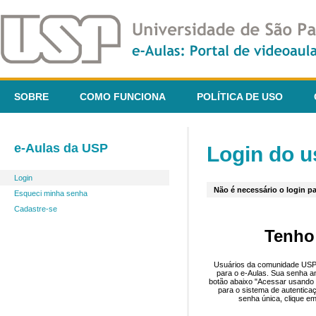
SOBRE
COMO FUNCIONA
POLÍTICA DE USO
e-Aulas da USP
Login do u
Login
Não é necessário o login pa
Esqueci minha senha
Cadastre-se
Tenho
Usuários da comunidade USP 
para o e-Aulas. Sua senha an
botão abaixo "Acessar usando 
para o sistema de autentica
senha única, clique em