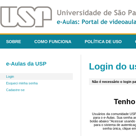
SOBRE
COMO FUNCIONA
POLÍTICA DE USO
e-Aulas da USP
Login do u
Login
Não é necessário o login pa
Esqueci minha senha
Cadastre-se
Tenho
Usuários da comunidade USP 
para o e-Aulas. Sua senha an
botão abaixo "Acessar usando 
para o sistema de autentica
senha única, clique em