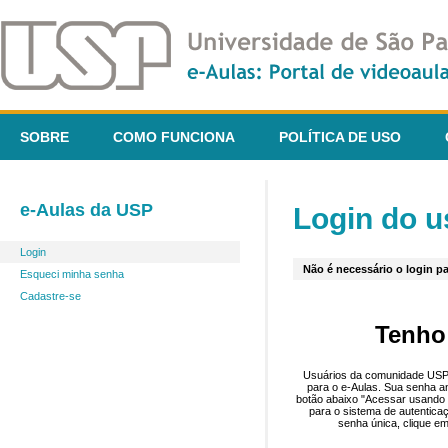
SOBRE
COMO FUNCIONA
POLÍTICA DE USO
e-Aulas da USP
Login do u
Login
Não é necessário o login pa
Esqueci minha senha
Cadastre-se
Tenho
Usuários da comunidade USP 
para o e-Aulas. Sua senha an
botão abaixo "Acessar usando 
para o sistema de autentica
senha única, clique em