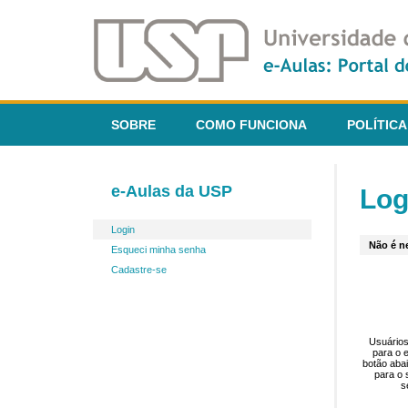
SOBRE
COMO FUNCIONA
POLÍTICA
e-Aulas da USP
Log
Login
Não é ne
Esqueci minha senha
Cadastre-se
Usuários
para o 
botão aba
para o 
s