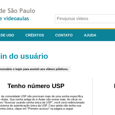
 DE USO
CRÉDITOS
CONTATO
AJUDA
in do usuário
cessário o login para assistir aos vídeos públicos.
Tenho número USP
 da comunidade USP não precisam mais de uma senha específica
e-Aulas. Sua senha antiga do e-Aulas não existe mais. Ao clicar no
ixo "Acessar usando senha única da USP", você será redirecionado
sistema de autenticação única da USP. Caso ainda não tenha sua
enha única, clique em "Primeiro acesso" na página a seguir.