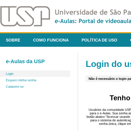
SOBRE
COMO FUNCIONA
POLÍTICA DE USO
e-Aulas da USP
Login do u
Login
Não é necessário o login pa
Esqueci minha senha
Cadastre-se
Tenho
Usuários da comunidade USP 
para o e-Aulas. Sua senha an
botão abaixo "Acessar usando 
para o sistema de autentica
senha única, clique em