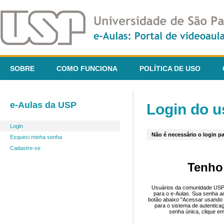
SOBRE
COMO FUNCIONA
POLÍTICA DE USO
e-Aulas da USP
Login do u
Login
Não é necessário o login pa
Esqueci minha senha
Cadastre-se
Tenho
Usuários da comunidade USP 
para o e-Aulas. Sua senha an
botão abaixo "Acessar usando 
para o sistema de autentica
senha única, clique em