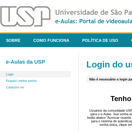
SOBRE
COMO FUNCIONA
POLÍTICA DE USO
e-Aulas da USP
Login do u
Login
Não é necessário o login pa
Esqueci minha senha
Cadastre-se
Tenho
Usuários da comunidade USP 
para o e-Aulas. Sua senha an
botão abaixo "Acessar usando 
para o sistema de autentica
senha única, clique em