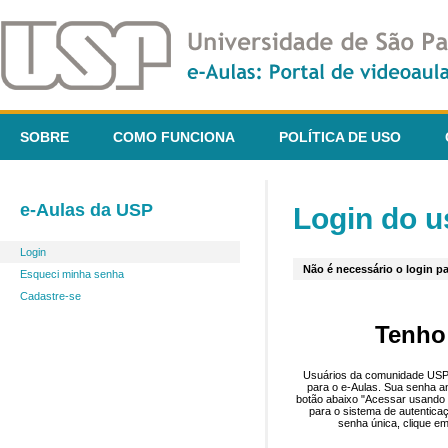
SOBRE
COMO FUNCIONA
POLÍTICA DE USO
e-Aulas da USP
Login do u
Login
Não é necessário o login pa
Esqueci minha senha
Cadastre-se
Tenho
Usuários da comunidade USP 
para o e-Aulas. Sua senha an
botão abaixo "Acessar usando 
para o sistema de autentica
senha única, clique em